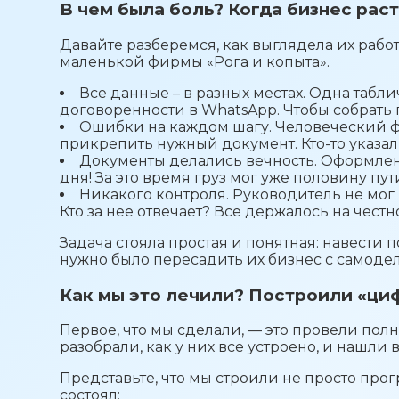
В чем была боль? Когда бизнес раст
Давайте разберемся, как выглядела их работ
маленькой фирмы «Рога и копыта».
Все данные – в разных местах. Одна таблич
договоренности в WhatsApp. Чтобы собрать
Ошибки на каждом шагу. Человеческий фа
прикрепить нужный документ. Кто-то указал 
Документы делались вечность. Оформлен
дня! За это время груз мог уже половину пут
Никакого контроля. Руководитель не мог 
Кто за нее отвечает? Все держалось на честн
Задача стояла простая и понятная: навести по
нужно было пересадить их бизнес с самод
Как мы это лечили? Построили «ци
Первое, что мы сделали, — это провели пол
разобрали, как у них все устроено, и нашли 
Представьте, что мы строили не просто прог
состоял: