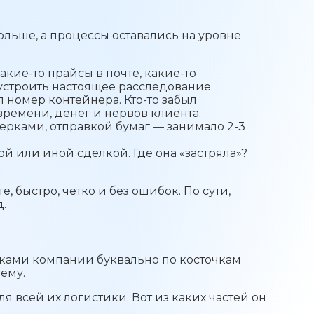
больше, а процессы оставались на уровне
Какие-то прайсы в почте, какие-то
устроить настоящее расследование.
 номер контейнера. Кто-то забыл
времени, денег и нервов клиента.
рками, отправкой бумаг — занимало 2-3
й или иной сделкой. Где она «застряла»?
е, быстро, четко и без ошибок. По сути,
.
никами компании буквально по косточкам
тему.
я всей их логистики. Вот из каких частей он