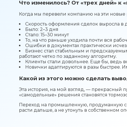
Что изменилось? От «трех дней» к 
Когда мы перевели компанию на эти новые 
Скорость оформления сделок выросла в д
Было: 2–3 дня
Стало: 15–30 минут
То, на что раньше уходила почти вся раб
Ошибки в документах практически исчезл
Бизнес стал стабильным и предсказуемым
работают четко по заданному алгоритму.
Клиенты стали довольнее. Еще бы, ведь вс
Новички адаптируются в разы быстрее. Им
Какой из этого можно сделать выв
Эта история, на мой взгляд, — прекрасный п
«самодельные» решения становятся тормозом
Переход на промышленную, продуманную сист
расти дальше, а не утонуть в собственном о