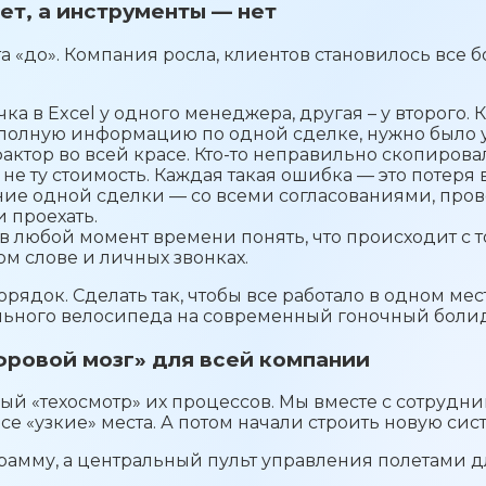
ет, а инструменты — нет
а «до». Компания росла, клиентов становилось все 
ка в Excel у одного менеджера, другая – у второго. 
 полную информацию по одной сделке, нужно было 
ктор во всей красе. Кто-то неправильно скопировал
не ту стоимость. Каждая такая ошибка — это потеря 
ие одной сделки — со всеми согласованиями, прове
и проехать.
в любой момент времени понять, что происходит с то
ом слове и личных звонках.
рядок. Сделать так, чтобы все работало в одном мест
ельного велосипеда на современный гоночный болид
фровой мозг» для всей компании
ный «техосмотр» их процессов. Мы вместе с сотруд
все «узкие» места. А потом начали строить новую сис
рамму, а центральный пульт управления полетами дл