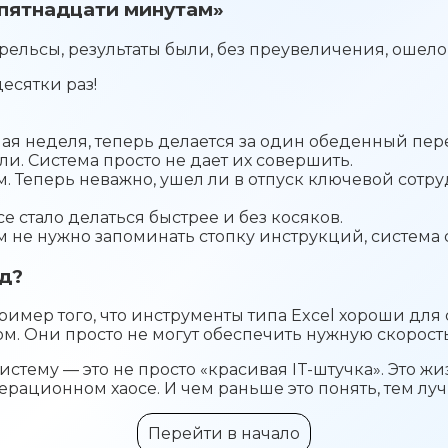
«пятнадцати минутам»
рельсы, результаты были, без преувеличения, оше
есятки раз!
очая неделя, теперь делается за один обеденный пер
и. Система просто не дает их совершить.
. Теперь неважно, ушел ли в отпуск ключевой сот
е стало делаться быстрее и без косяков.
 не нужно запоминать стопку инструкций, система с
од?
ример того, что инструменты типа Excel хороши для с
. Они просто не могут обеспечить нужную скорость
ему — это не просто «красивая IT-штучка». Это жи
перационном хаосе. И чем раньше это понять, тем луч
Перейти в начало